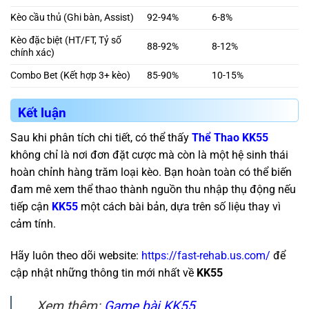
Kèo cầu thủ (Ghi bàn, Assist)
92-94%
6-8%
Kèo đặc biệt (HT/FT, Tỷ số
88-92%
8-12%
chính xác)
Combo Bet (Kết hợp 3+ kèo)
85-90%
10-15%
Kết luận
Sau khi phân tích chi tiết, có thể thấy
Thể Thao KK55
không chỉ là nơi đơn đặt cược mà còn là một hệ sinh thái
hoàn chỉnh hàng trăm loại kèo. Bạn hoàn toàn có thể biến
đam mê xem thể thao thành nguồn thu nhập thụ động nếu
tiếp cận
KK55
một cách bài bản, dựa trên số liệu thay vì
cảm tính.
Hãy luôn theo dõi website:
https://fast-rehab.us.com/
để
cập nhật những thông tin mới nhất về
KK55
Xem thêm:
Game bài KK55