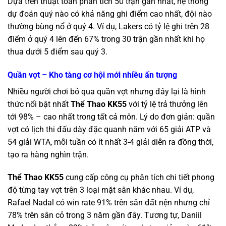
Dựa trên thuật toán phân tích 50 trận gần nhất, hệ thống
dự đoán quý nào có khả năng ghi điểm cao nhất, đội nào
thường bùng nổ ở quý 4. Ví dụ, Lakers có tỷ lệ ghi trên 28
điểm ở quý 4 lên đến 67% trong 30 trận gần nhất khi họ
thua dưới 5 điểm sau quý 3.
Quần vợt – Kho tàng cơ hội mới nhiều ấn tượng
Nhiều người chơi bỏ qua quần vợt nhưng đây lại là hình
thức nổi bật nhất
Thể Thao KK55
với tỷ lệ trả thưởng lên
tới 98% – cao nhất trong tất cả môn. Lý do đơn giản: quần
vợt có lịch thi đấu dày đặc quanh năm với 65 giải ATP và
54 giải WTA, mỗi tuần có ít nhất 3-4 giải diễn ra đồng thời,
tạo ra hàng nghìn trận.
Thể Thao KK55
cung cấp công cụ phân tích chi tiết phong
độ từng tay vợt trên 3 loại mặt sân khác nhau. Ví dụ,
Rafael Nadal có win rate 91% trên sân đất nện nhưng chỉ
78% trên sân cỏ trong 3 năm gần đây. Tương tự, Daniil