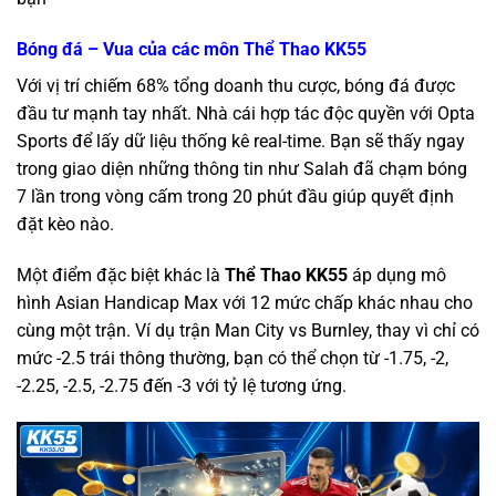
Bóng đá – Vua của các môn Thể Thao KK55
Với vị trí chiếm 68% tổng doanh thu cược, bóng đá được
đầu tư mạnh tay nhất. Nhà cái hợp tác độc quyền với Opta
Sports để lấy dữ liệu thống kê real-time. Bạn sẽ thấy ngay
trong giao diện những thông tin như Salah đã chạm bóng
7 lần trong vòng cấm trong 20 phút đầu giúp quyết định
đặt kèo nào.
Một điểm đặc biệt khác là
Thể Thao KK55
áp dụng mô
hình Asian Handicap Max với 12 mức chấp khác nhau cho
cùng một trận. Ví dụ trận Man City vs Burnley, thay vì chỉ có
mức -2.5 trái thông thường, bạn có thể chọn từ -1.75, -2,
-2.25, -2.5, -2.75 đến -3 với tỷ lệ tương ứng.