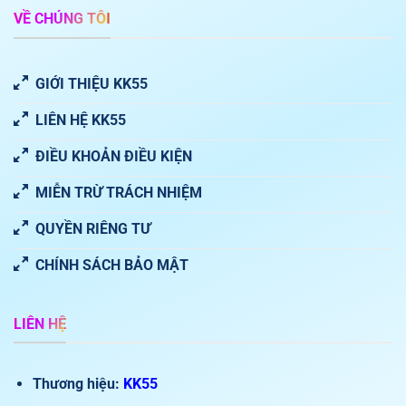
VỀ CHÚNG TÔI
GIỚI THIỆU KK55
LIÊN HỆ KK55
ĐIỀU KHOẢN ĐIỀU KIỆN
MIỄN TRỪ TRÁCH NHIỆM
QUYỀN RIÊNG TƯ
CHÍNH SÁCH BẢO MẬT
LIÊN HỆ
Thương hiệu:
KK55