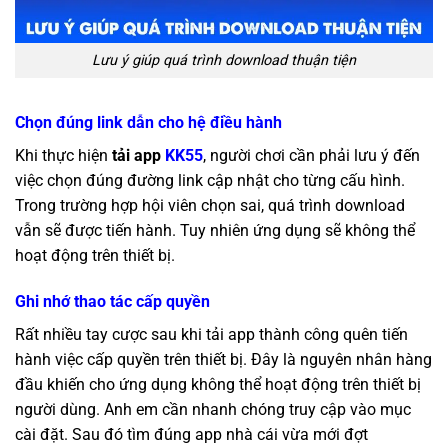
Lưu ý giúp quá trình download thuận tiện
Chọn đúng link dẫn cho hệ điều hành
Khi thực hiện
tải app
KK55
, người chơi cần phải lưu ý đến
việc chọn đúng đường link cập nhật cho từng cấu hình.
Trong trường hợp hội viên chọn sai, quá trình download
vẫn sẽ được tiến hành. Tuy nhiên ứng dụng sẽ không thể
hoạt động trên thiết bị.
Ghi nhớ thao tác cấp quyền
Rất nhiều tay cược sau khi tải app thành công quên tiến
hành việc cấp quyền trên thiết bị. Đây là nguyên nhân hàng
đầu khiến cho ứng dụng không thể hoạt động trên thiết bị
người dùng. Anh em cần nhanh chóng truy cập vào mục
cài đặt. Sau đó tìm đúng app nhà cái vừa mới đợt