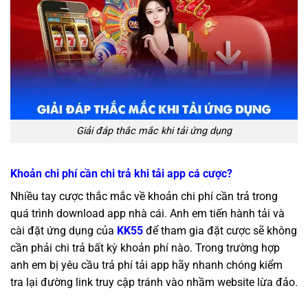
Giải đáp thắc mắc khi tải ứng dụng
Khoản chi phí cần chi trả khi tải app cá cược?
Nhiều tay cược thắc mắc về khoản chi phí cần trả trong
quá trình download app nhà cái. Anh em tiến hành tải và
cài đặt ứng dụng của
KK55
để tham gia đặt cược sẽ không
cần phải chi trả bất kỳ khoản phí nào. Trong trường hợp
anh em bị yêu cầu trả phí tải app hãy nhanh chóng kiểm
tra lại đường link truy cập tránh vào nhầm website lừa đảo.