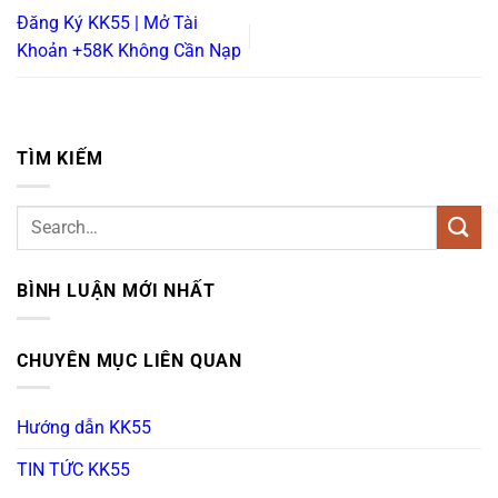
Đăng Ký KK55 | Mở Tài
Khoản +58K Không Cần Nạp
TÌM KIẾM
BÌNH LUẬN MỚI NHẤT
CHUYÊN MỤC LIÊN QUAN
Hướng dẫn KK55
TIN TỨC KK55