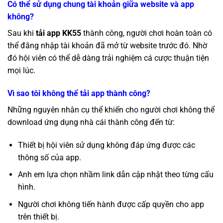
Có thể sử dụng chung tài khoản giữa website và app
không?
Sau khi
tải app KK55
thành công, người chơi hoàn toàn có
thể đăng nhập tài khoản đã mở từ website trước đó. Nhờ
đó hội viên có thể dễ dàng trải nghiệm cá cược thuận tiện
mọi lúc.
Vì sao tôi không thể tải app thành công?
Những nguyên nhân cụ thể khiến cho người chơi không thể
download ứng dụng nhà cái thành công đến từ:
Thiết bị hội viên sử dụng không đáp ứng được các
thông số của app.
Anh em lựa chọn nhầm link dẫn cập nhật theo từng cấu
hình.
Người chơi không tiến hành được cấp quyền cho app
trên thiết bị.