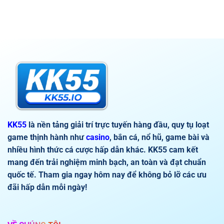
KK55
là nền tảng giải trí trực tuyến hàng đầu, quy tụ loạt
game thịnh hành như
casino
, bắn cá, nổ hũ, game bài và
nhiều hình thức cá cược hấp dẫn khác.
KK55
cam kết
mang đến trải nghiệm minh bạch, an toàn và đạt chuẩn
quốc tế. Tham gia ngay hôm nay để không bỏ lỡ các ưu
đãi hấp dẫn mỗi ngày!