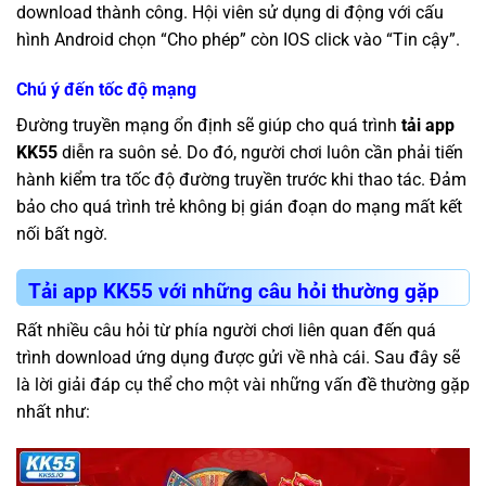
download thành công. Hội viên sử dụng di động với cấu
hình Android chọn “Cho phép” còn IOS click vào “Tin cậy”.
Chú ý đến tốc độ mạng
Đường truyền mạng ổn định sẽ giúp cho quá trình
tải app
KK55
diễn ra suôn sẻ. Do đó, người chơi luôn cần phải tiến
hành kiểm tra tốc độ đường truyền trước khi thao tác. Đảm
bảo cho quá trình trẻ không bị gián đoạn do mạng mất kết
nối bất ngờ.
Tải app KK55 với những câu hỏi thường gặp
Rất nhiều câu hỏi từ phía người chơi liên quan đến quá
trình download ứng dụng được gửi về nhà cái. Sau đây sẽ
là lời giải đáp cụ thể cho một vài những vấn đề thường gặp
nhất như: