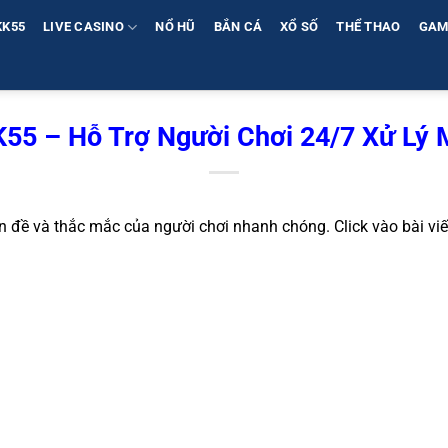
KK55
LIVE CASINO
NỔ HŨ
BẮN CÁ
XỔ SỐ
THỂ THAO
GAM
K55 – Hỗ Trợ Người Chơi 24/7 Xử Lý 
n đề và thắc mắc của người chơi nhanh chóng. Click vào bài viế