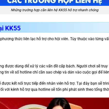
Những trường hợp cần liên hệ KK55 hỗ trợ nhanh chóng
tại KK55
hương thức liên lạc hỗ trợ cho hội viên. Tùy thuộc vào từng 
g được dùng để xử lý các vấn đề cấp bách. Người chơi sẽ truy 
ng tin về số hotline chỉ cần sao chép và dán vào cuộc gọi để liê
sẽ được kết nối trực tiếp đến nhân viên hỗ trợ. Tại đây bạn sẽ t
 với kênh hỗ trợ qua hotline sẽ tốn phí phát sinh theo tổng thờ