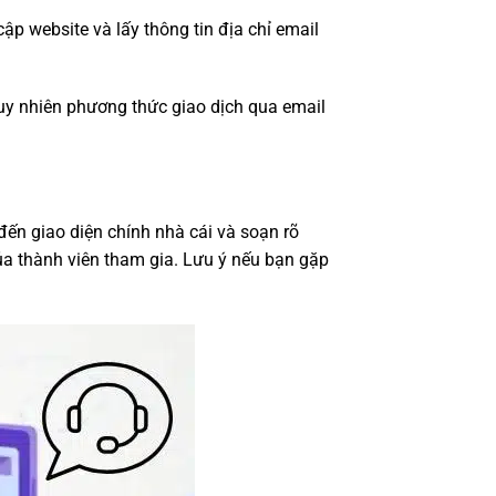
ập website và lấy thông tin địa chỉ email
Tuy nhiên phương thức giao dịch qua email
 đến giao diện chính nhà cái và soạn rõ
của thành viên tham gia. Lưu ý nếu bạn gặp