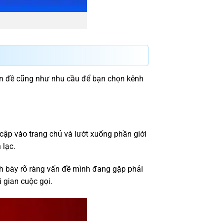
vấn đề cũng như nhu cầu để bạn chọn kênh
cập vào trang chủ và lướt xuống phần giới
n lạc.
rình bày rõ ràng vấn đề mình đang gặp phải
i gian cuộc gọi.