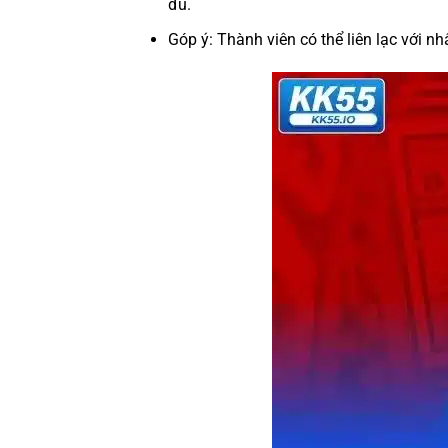
đủ.
Góp ý: Thành viên có thể liên lạc với n