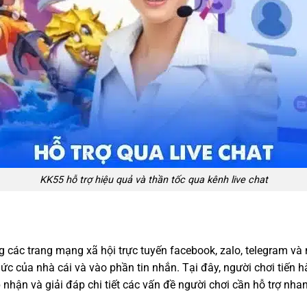
KK55 hỗ trợ hiệu quả và thần tốc qua kênh live chat
 các trang mạng xã hội trực tuyến facebook, zalo, telegram và 
 của nhà cái và vào phần tin nhắn. Tại đây, người chơi tiến hàn
p nhận và giải đáp chi tiết các vấn đề người chơi cần hỗ trợ nha