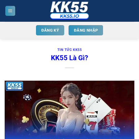
Skip
to
content
ĐĂNG KÝ
ĐĂNG NHẬP
TIN TỨC KK55
KK55 Là Gì?