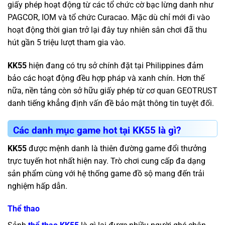
giấy phép hoạt động từ các tổ chức cờ bạc lừng danh như
PAGCOR, IOM và tổ chức Curacao. Mặc dù chỉ mới đi vào
hoạt động thời gian trở lại đây tuy nhiên sân chơi đã thu
hút gần 5 triệu lượt tham gia vào.
KK55
hiện đang có trụ sở chính đặt tại Philippines đảm
bảo các hoạt động đều hợp pháp và xanh chín. Hơn thế
nữa, nền tảng còn sở hữu giấy phép từ cơ quan GEOTRUST
danh tiếng khẳng định vấn đề bảo mật thông tin tuyệt đối.
Các danh mục game hot tại KK55 là gì?
KK55
được mệnh danh là thiên đường game đổi thưởng
trực tuyến hot nhất hiện nay. Trò chơi cung cấp đa dạng
sản phẩm cùng với hệ thống game đồ sộ mang đến trải
nghiệm hấp dẫn.
Thể thao