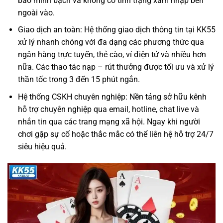
bảo minh bạch và không có tình trạng xâm nhập bên
ngoài vào.
Giao dịch an toàn: Hệ thống giao dịch thông tin tại KK55
xử lý nhanh chóng với đa dạng các phương thức qua
ngân hàng trực tuyến, thẻ cào, ví điện tử và nhiều hơn
nữa. Các thao tác nạp – rút thưởng được tối ưu và xử lý
thần tốc trong 3 đến 15 phút ngắn.
Hệ thống CSKH chuyên nghiệp: Nền tảng sở hữu kênh
hỗ trợ chuyên nghiệp qua email, hotline, chat live và
nhắn tin qua các trang mạng xã hội. Ngay khi người
chơi gặp sự cố hoặc thắc mắc có thể liên hệ hỗ trợ 24/7
siêu hiệu quả.