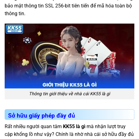
bảo mật thông tin SSL 256-bit tiên tiến để mã hóa toàn bộ
thông tin.
Thông tin giới thiệu về nhà cái KK55 là gì
Sở hữu giấy phép đầy đủ
Rất nhiều người quan tâm
KK55 là gì
mà nhận lượt truy
cập khổng lồ như vậy? Chính là nhờ nhà cái sở hữu đầy đủ