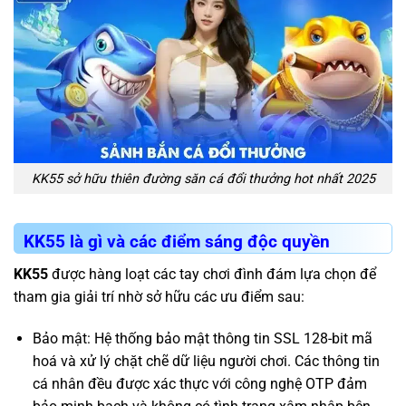
KK55 sở hữu thiên đường săn cá đổi thưởng hot nhất 2025
KK55 là gì và các điểm sáng độc quyền
KK55
được hàng loạt các tay chơi đình đám lựa chọn để
tham gia giải trí nhờ sở hữu các ưu điểm sau:
Bảo mật: Hệ thống bảo mật thông tin SSL 128-bit mã
hoá và xử lý chặt chẽ dữ liệu người chơi. Các thông tin
cá nhân đều được xác thực với công nghệ OTP đảm