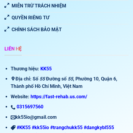
MIỄN TRỪ TRÁCH NHIỆM
QUYỀN RIÊNG TƯ
CHÍNH SÁCH BẢO MẬT
LIÊN HỆ
Thương hiệu:
KK55
Địa chỉ: Số
55
Đường số
55
, Phường 10, Quận 6,
Thành phố Hồ Chí Minh, Việt Nam
Website:
https://fast-rehab.us.com/
0315697560
kk55io@gmail.com
#KK55
#kk55io
#trangchukk55
#dangkybl555