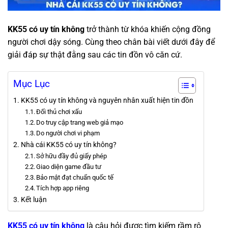
KK55 có uy tín không
trở thành từ khóa khiến cộng đồng
người chơi dậy sóng. Cùng theo chân bài viết dưới đây để
giải đáp sự thật đằng sau các tin đồn vô căn cứ.
Mục Lục
KK55 có uy tín không và nguyên nhân xuất hiện tin đồn
Đối thủ chơi xấu
Do truy cập trang web giả mạo
Do người chơi vi phạm
Nhà cái KK55 có uy tín không?
Sở hữu đầy đủ giấy phép
Giao diện game đầu tư
Bảo mật đạt chuẩn quốc tế
Tích hợp app riêng
Kết luận
KK55 có uy tín không
là câu hỏi được tìm kiếm rầm rộ