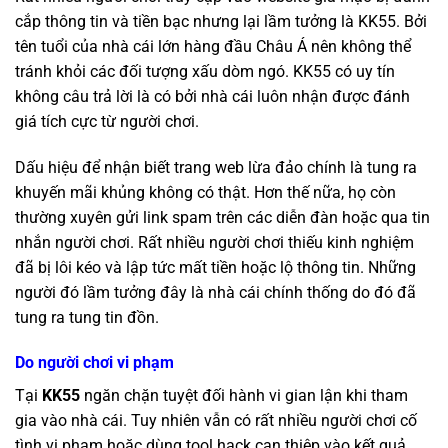
cắp thông tin và tiền bạc nhưng lại lầm tưởng là KK55. Bởi
tên tuổi của nhà cái lớn hàng đầu Châu Á nên không thể
tránh khỏi các đối tượng xấu dòm ngó. KK55 có uy tín
không câu trả lời là có bởi nhà cái luôn nhận được đánh
giá tích cực từ người chơi.
Dấu hiệu để nhận biết trang web lừa đảo chính là tung ra
khuyến mãi khủng không có thật. Hơn thế nữa, họ còn
thường xuyên gửi link spam trên các diễn đàn hoặc qua tin
nhắn người chơi. Rất nhiều người chơi thiếu kinh nghiệm
đã bị lôi kéo và lập tức mất tiền hoặc lộ thông tin. Những
người đó lầm tưởng đây là nhà cái chính thống do đó đã
tung ra tung tin đồn.
Do người chơi vi phạm
Tại
KK55
ngăn chặn tuyệt đối hành vi gian lận khi tham
gia vào nhà cái. Tuy nhiên vẫn có rất nhiều người chơi cố
tình vi phạm hoặc dùng tool hack can thiệp vào kết quả.