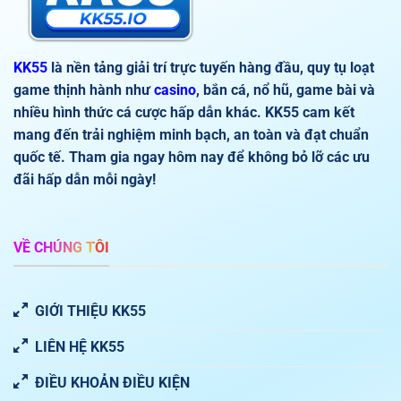
KK55
là nền tảng giải trí trực tuyến hàng đầu, quy tụ loạt
game thịnh hành như
casino
, bắn cá, nổ hũ, game bài và
nhiều hình thức cá cược hấp dẫn khác.
KK55
cam kết
mang đến trải nghiệm minh bạch, an toàn và đạt chuẩn
quốc tế. Tham gia ngay hôm nay để không bỏ lỡ các ưu
đãi hấp dẫn mỗi ngày!
VỀ CHÚNG TÔI
GIỚI THIỆU KK55
LIÊN HỆ KK55
ĐIỀU KHOẢN ĐIỀU KIỆN