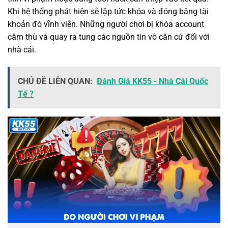
Khi hệ thống phát hiện sẽ lập tức khóa và đóng băng tài
khoản đó vĩnh viễn. Những người chơi bị khóa account
căm thù và quay ra tung các nguồn tin vô căn cứ đối với
nhà cái.
CHỦ ĐỀ LIÊN QUAN:
Đánh Giá KK55 - Nhà Cái Quốc
Tế ?